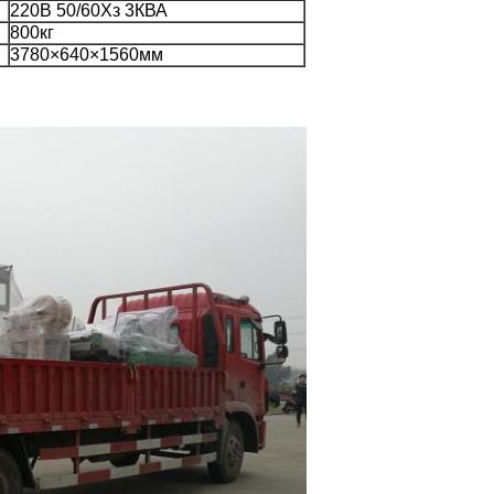
220В 50/60Хз 3КВА
800кг
3780×640×1560мм