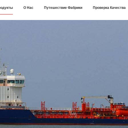
одукты
О Нас
Путешествие Фабрики
Проверка Качества