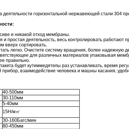
 деятельности горизонтальной нержавеющей стали 304 пр
ности:
сиве и никакой отход мембраны.
ия и простая деятельность, весь контролировать работают
м вверх сортировать.
тать легко. Очистите систему вращения, более надежную д
ветствующее для различных материалов упаковывая мембр
ее правильно.
 пакета будет кутиммедятелы раз устанавливать, время рег
 прибор, взаимодействие человека и машны касания, удоб
40-500мм
30-110мм
5-40мм
15Н/м㎡
30-160Багс/мин
80-450мм