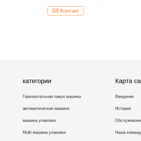
е
эффективная
Контакт
категории
Карта са
Горизонтальная пакуя машина
Введение
автоматическая машина
История
упаковки еды
машина упаковки
Обслуживан
оборудования
Multi машина упаковки
Наша команд