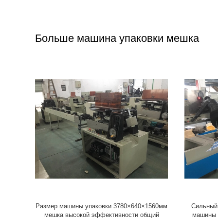
Больше машина упаковки мешка
а тревоги
Машина упаковки подушки машины
 мешка
упаковки мешка части боярышника