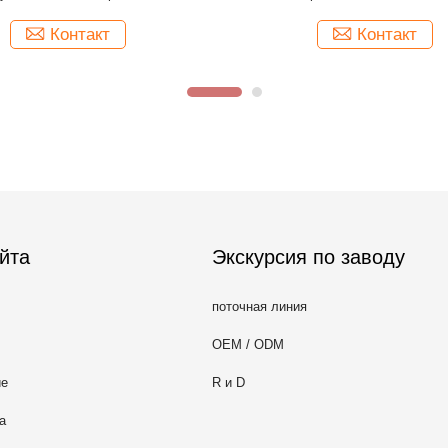
йта
Экскурсия по заводу
поточная линия
OEM / ODM
ие
R и D
а