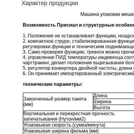
Характер продукции
Машина упаковки мешка
Возможность Присиал и структурные особен
1. Положение не останавливает функцию, ноадхэ
2. компактное струре, стабилизированная функц
регулировки функции и техническим поднимающи
3. Само-проверяя функцию, тревоги можно прочи
4. управление ПИД температуры иждивенца соот
чарттракинг, делает положение вырезывания бол
5. регулятор конвертера двойной частоты, длина
6. Он принимает импортированный электрический
технические параметры:
Длина
Законченный размер пакета
Ширина
(мм)
Высота
Вертикальная и перекрестная прочность
запечатывания (Нутон/мм2)
Упаковывая скорость (сумка/минута)
Упаковывая ширина фильма (мм)