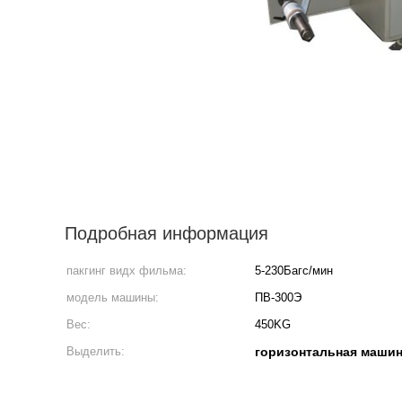
Подробная информация
пакгинг видх фильма:
5-230Багс/мин
модель машины:
ПВ-300Э
Вес:
450KG
Выделить:
горизонтальная машин