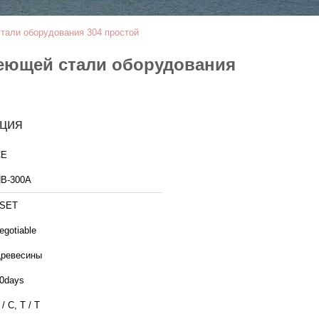
тали оборудования 304 простой
веющей стали оборудования
ция
CE
В-300А
1SET
egotiable
ревесины
0days
 / C, T / T