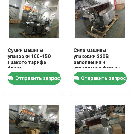
Путешествие фабрики
Проверка качества
Сумки машины
Сила машины
Свяжитесь мы
упаковки 100-150
упаковки 220В
низкого тарифа
заполнения и
брака
уплотнения формы
Спросите цитату
горизонтальные/
легкой деятельности
Отправить запрос
Отправить запрос
минимальная
горизонтальная
скорость упаковки
2.4кв
Горизонтальная пакуя машина
автоматическая машина упаковки еды
машина упаковки оборудования