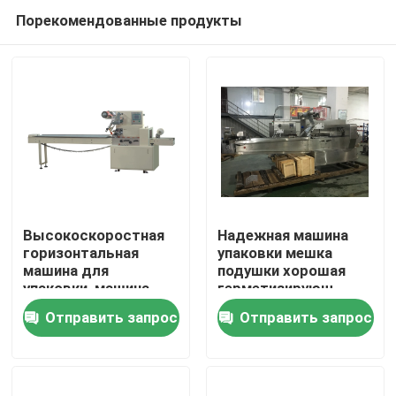
Порекомендованные продукты
Высокоскоростная
Надежная машина
горизонтальная
упаковки мешка
машина для
подушки хорошая
Дом
упаковки, машина
герметизирующ
части
тариф брака
Отправить запрос
Отправить запрос
горизонтальная ФФС
представления
Продукты
мотоцикла
низкий
О нас