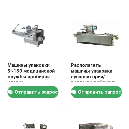
Машины упаковки
Располагать
5~150 медицинской
машины упаковки
службы пробирок
суппозитория/
хлопка
волдыря таблетки
упаковывают/минута
останавливает
Дом
Отправить запрос
Отправить запрос
функцию
Продукты
О нас