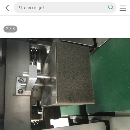
2
/
3